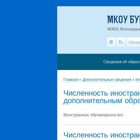
МКОУ БУ
403826, Волгоградск
Напи
Сведения об образ
Главная
»
Дополнительные сведения
»
Ин
Численность иностра
дополнительным обр
Иностранных обучающихся нет.
Численность иностра