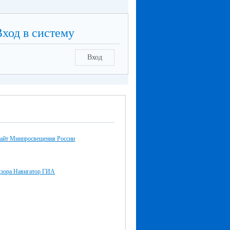
Вход в систему
Вход
айт Минпросвещения России
дзора Навигатор ГИА