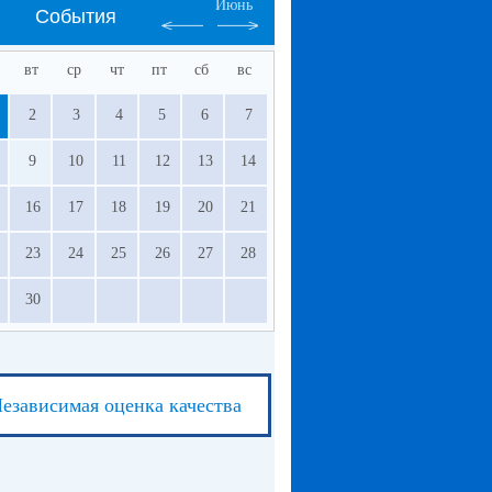
Июнь
События
вт
ср
чт
пт
сб
вс
2
3
4
5
6
7
9
10
11
12
13
14
16
17
18
19
20
21
23
24
25
26
27
28
30
езависимая оценка качества