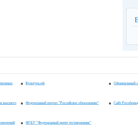
ственных
Культура.рф
Официальный с
 и высшего
Федеральный портал "Российское образование"
Сайт Рособрна
измерений
ФГБУ "Федеральный центр тестирования"