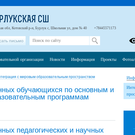
РЛУКСКАЯ СШ
ая обл, Котовский р-н, Бурлук с, Школьная ул, дом № 40
+78445571173
сать письмо
овательной организации
Новости
Информация
Проекты
Фотоа
теграция с мировым образовательным пространством
Инф
Инте
нных обучающихся по основным и
прос
азовательным программам
нных педагогических и научных